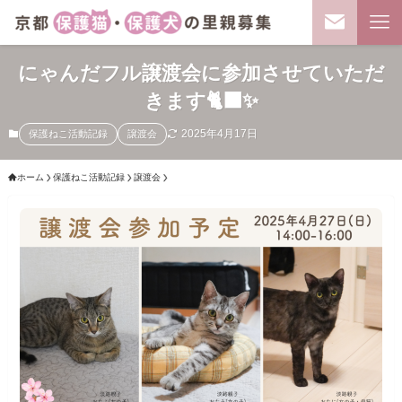
にゃんだフル譲渡会に参加させていただ
きます🐈‍⬛✨
2025年4月17日
保護ねこ活動記録
譲渡会
ホーム
保護ねこ活動記録
譲渡会