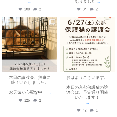
...
ありました
...
208
2
84
2
yayoinekokyoto
yayoinekokyoto
6月 27
6月 26
本日の譲渡会、無事に
おはようございます。
終了いたしました。
本日の京都保護猫の譲
お天気が心配な中、
...
渡会は、予定通り開催
いたします！
125
2
...
42
1