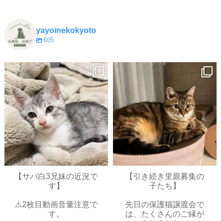
yayoinekokyoto
605
yayoinekokyoto
yayoinekokyoto
7月 9
7月 3
【サバ白3兄妹の近況で
【引き続き里親募集の
す】
子たち】
⚠️2枚目動画音量注意で
先日の保護猫譲渡会で
す。
は、たくさんのご縁が