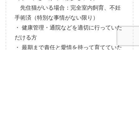
先住猫がいる場合：完全室内飼育、不妊
手術済（特別な事情がない限り）
・ 健康管理・通院などを適切に行っていた
だける方
・ 最期まで責任と愛情を持って育てていた
だける方
生後4ヶ月以下の子猫は大人猫さんたちより譲渡条
件がちょっとだけ厳しくなります。
【通常の譲渡条件に加えて必要なこと】
□お留守番が無いもしくは不在時間が２〜３時間程
度のご家庭