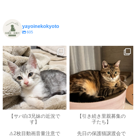
yayoinekokyoto
605
yayoinekokyoto
yayoinekokyoto
7月 9
7月 3
【サバ白3兄妹の近況で
【引き続き里親募集の
す】
子たち】
⚠️2枚目動画音量注意で
先日の保護猫譲渡会で