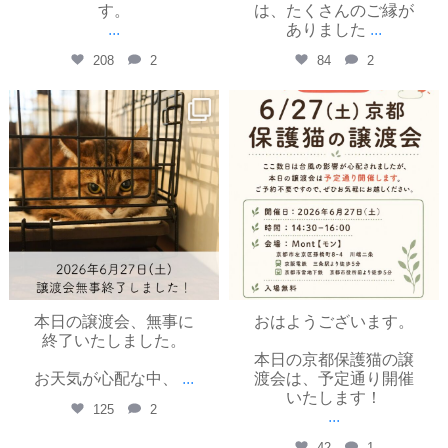
す。
は、たくさんのご縁が
...
ありました
...
208
2
84
2
yayoinekokyoto
yayoinekokyoto
6月 27
6月 26
本日の譲渡会、無事に
おはようございます。
終了いたしました。
本日の京都保護猫の譲
お天気が心配な中、
...
渡会は、予定通り開催
いたします！
125
2
...
42
1