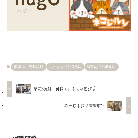
保護ねこ活動記録
あつよと子猫3兄妹
琥珀と子猫5兄妹
草花5兄妹｜仲良くおもちゃ遊び🪀
みーむ｜お部屋探索🐾