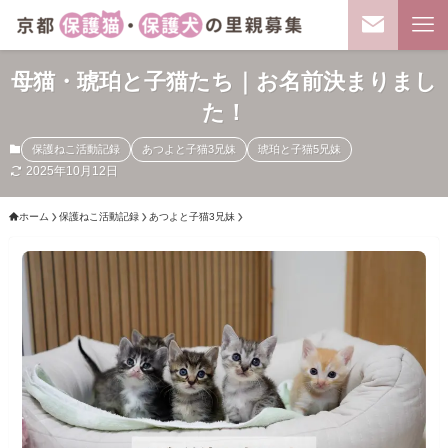
母猫・琥珀と子猫たち｜お名前決まりまし
た！
保護ねこ活動記録
あつよと子猫3兄妹
琥珀と子猫5兄妹
2025年10月12日
ホーム
保護ねこ活動記録
あつよと子猫3兄妹