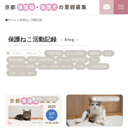
ホーム
保護ねこ活動記録
保護ねこ活動記録
– blog –
保護ねこ活動記録
子猫6兄妹
おはな5兄妹
譲渡会
キヨ
草花5兄妹
琥珀と子猫5兄妹
あつよと子猫3兄妹
うに
プロフィール更新
うず・うずら・みーむ
うみ
さば白3兄妹
うる・こん・せつ
保護ねこ活動記録
保護ねこ活動記録