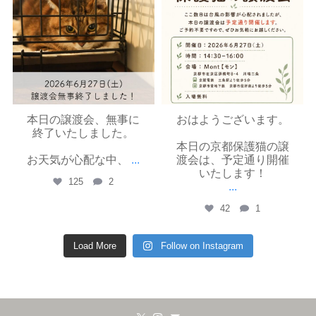
本日の譲渡会、無事に
おはようございます。
終了いたしました。
本日の京都保護猫の譲
お天気が心配な中、
...
渡会は、予定通り開催
いたします！
125
2
...
42
1
Load More
Follow on Instagram