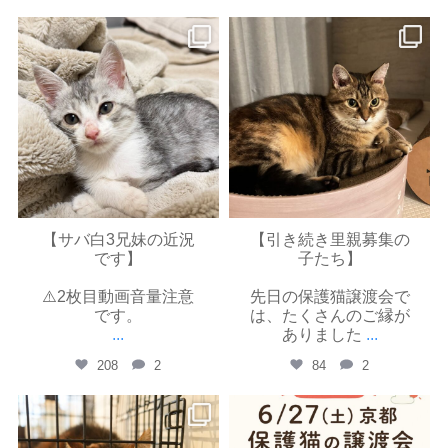
yayoinekokyoto
yayoinekokyoto
7月 9
7月 3
【サバ白3兄妹の近況
【引き続き里親募集の
です】
子たち】
⚠️2枚目動画音量注意
先日の保護猫譲渡会で
です。
は、たくさんのご縁が
...
ありました
...
208
2
84
2
yayoinekokyoto
yayoinekokyoto
6月 27
6月 26