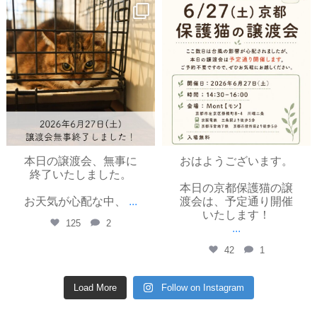
yayoinekokyoto
yayoinekokyoto
6月 27
6月 26
本日の譲渡会、無事に
おはようございます。
終了いたしました。
本日の京都保護猫の譲
お天気が心配な中、
...
渡会は、予定通り開催
いたします！
125
2
...
42
1
Load More
Follow on Instagram