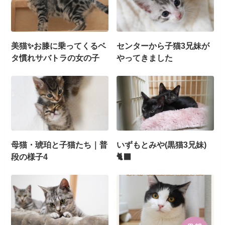
美猫✨お膝に乗ってくるベ
センターから子猫3兄妹が
タ慣れサバトラの女の子
やってきました
母猫・琥珀と子猫たち｜普
いずもとみや(黒猫3兄妹)
段の様子4
🐈‍⬛