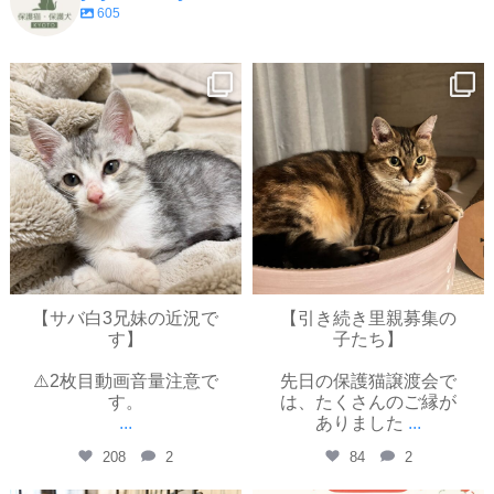
605
yayoinekokyoto
yayoinekokyoto
7月 9
7月 3
【サバ白3兄妹の近況で
【引き続き里親募集の
す】
子たち】
⚠️2枚目動画音量注意で
先日の保護猫譲渡会で
す。
は、たくさんのご縁が
...
ありました
...
208
2
84
2