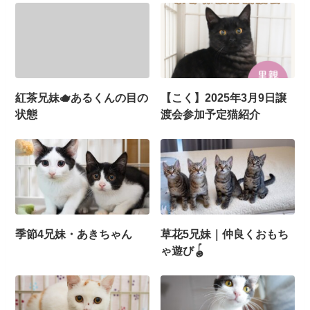
紅茶兄妹🫖あるくんの目の
【こく】2025年3月9日譲
状態
渡会参加予定猫紹介
季節4兄妹・あきちゃん
草花5兄妹｜仲良くおもち
ゃ遊び🪀