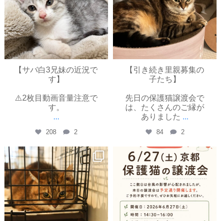
【サバ白3兄妹の近況で
【引き続き里親募集の
す】
子たち】
⚠️2枚目動画音量注意で
先日の保護猫譲渡会で
す。
は、たくさんのご縁が
...
ありました
...
208
2
84
2
yayoinekokyoto
yayoinekokyoto
6月 27
6月 26