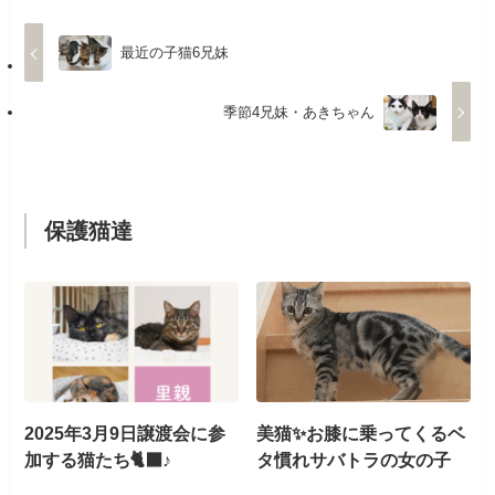
最近の子猫6兄妹
季節4兄妹・あきちゃん
保護猫達
2025年3月9日譲渡会に参
美猫✨お膝に乗ってくるベ
加する猫たち🐈‍⬛♪
タ慣れサバトラの女の子