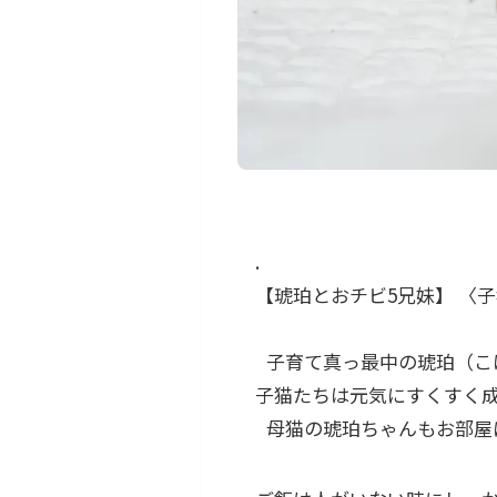
.
【琥珀とおチビ5兄妹】 〈
子育て真っ最中の琥珀（こは
子猫たちは元気にすくすく
母猫の琥珀ちゃんもお部屋