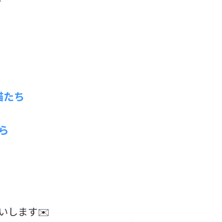
猫たち
ら
いします✉️