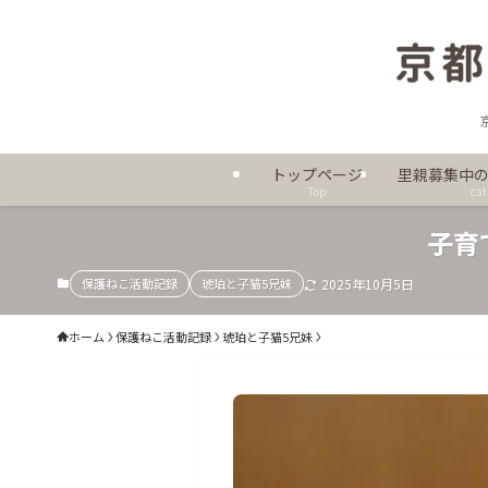
トップページ
里親募集中
Top
cat
子育
保護ねこ活動記録
琥珀と子猫5兄妹
2025年10月5日
ホーム
保護ねこ活動記録
琥珀と子猫5兄妹