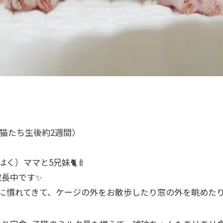
子猫たち生後約2週間〉
く）ママと5兄妹🐈🍼
成長中です✨
に慣れてきて、ケージの外をお散歩したり窓の外を眺めた