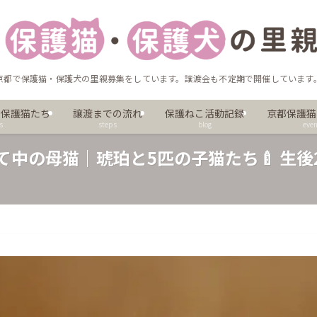
京都で保護猫・保護犬の里親募集をしています。譲渡会も不定期で開催しています
の保護猫たち
譲渡までの流れ
保護ねこ活動記録
京都保護猫
s
steps
blog
even
て中の母猫｜琥珀と5匹の子猫たち🍼 生後