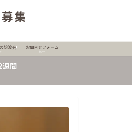
。
の譲渡会
お問合せフォーム
t
form
2週間