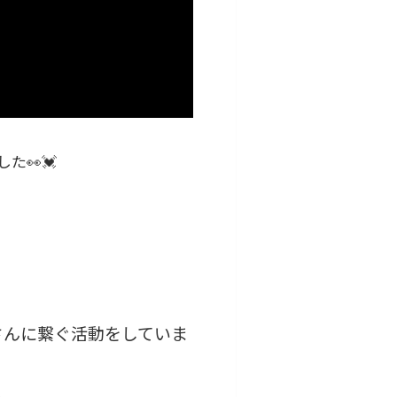
👀💓
さんに繋ぐ活動をしていま
。