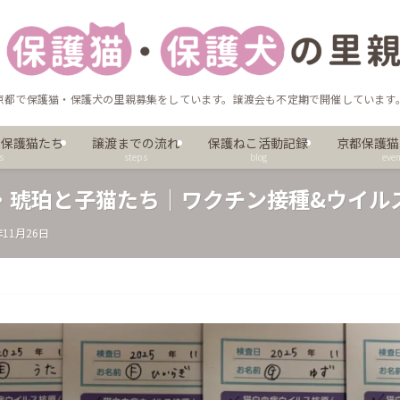
京都で保護猫・保護犬の里親募集をしています。譲渡会も不定期で開催しています
の保護猫たち
譲渡までの流れ
保護ねこ活動記録
京都保護猫
s
steps
blog
even
・琥珀と子猫たち｜ワクチン接種&ウイル
年11月26日