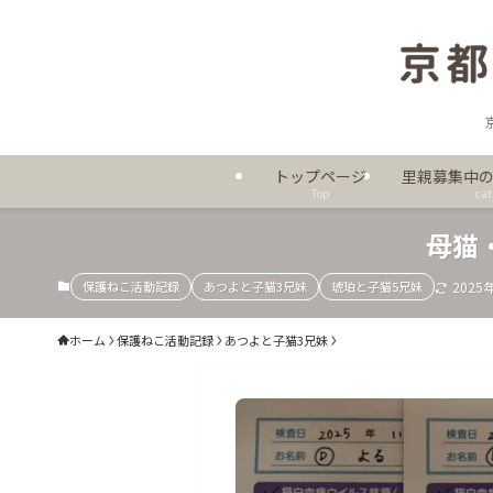
トップページ
里親募集中
Top
cat
母猫
保護ねこ活動記録
あつよと子猫3兄妹
琥珀と子猫5兄妹
2025
ホーム
保護ねこ活動記録
あつよと子猫3兄妹