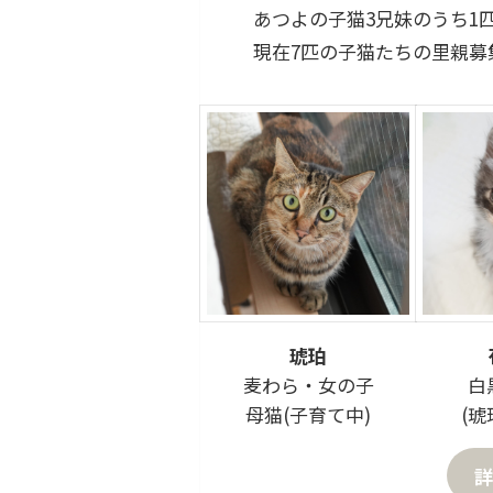
あつよの子猫3兄妹のうち1
現在7匹の子猫たちの里親募
琥珀
麦わら・女の子
白
母猫(子育て中)
(琥