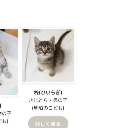
柊(ひいらぎ)
きじとら・男の子
)
(琥珀のこども)
女の子
ども)
詳しく見る