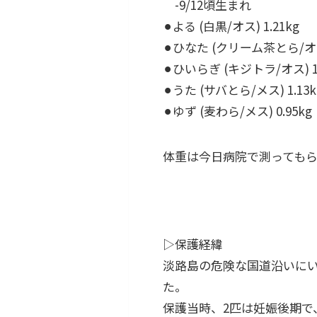
-9/12頃生まれ
⚫︎よる (白黒/オス) 1.21kg
⚫︎ひなた (クリーム茶とら/オス
⚫︎ひいらぎ (キジトラ/オス) 1
⚫︎うた (サバとら/メス) 1.13
⚫︎ゆず (麦わら/メス) 0.95kg
体重は今日病院で測っても
▷保護経緯
淡路島の危険な国道沿いに
た。
保護当時、2匹は妊娠後期で