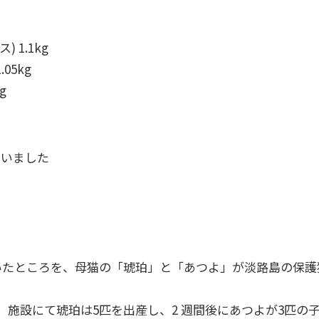
) 1.1kg
.05kg
kg
らいました
いたところを、母猫の「琥珀」と「あつよ」が淡路島の保護
、施設にて琥珀は5匹を出産し、2 週間後にあつよが3匹の