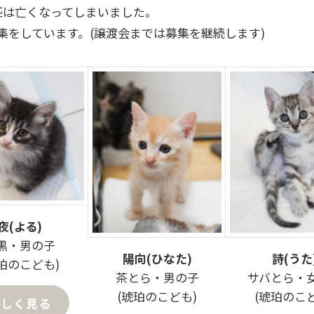
匹は亡くなってしまいました。
集をしています。(譲渡会までは募集を継続します)
夜(よる)
黒・男の子
陽向(ひなた)
詩(うた
珀のこども)
茶とら・男の子
サバとら・
(琥珀のこども)
(琥珀のこ
詳しく見る