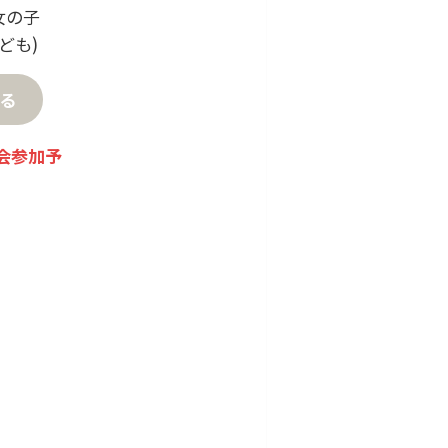
女の子
ども)
る
渡会参加予