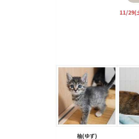
11/2
柚(ゆず)