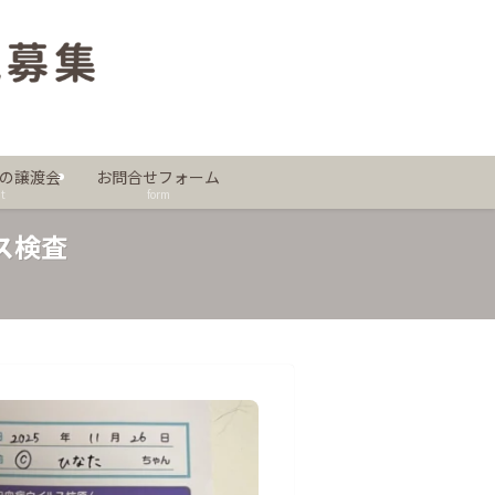
。
の譲渡会
お問合せフォーム
t
form
ス検査